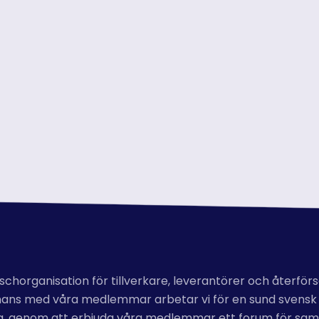
horganisation för tillverkare, leverantörer och återförs
lsammans med våra medlemmar arbetar vi för en sund svensk
l.a. genom att erbjuda våra medlemmar ett forum för sam