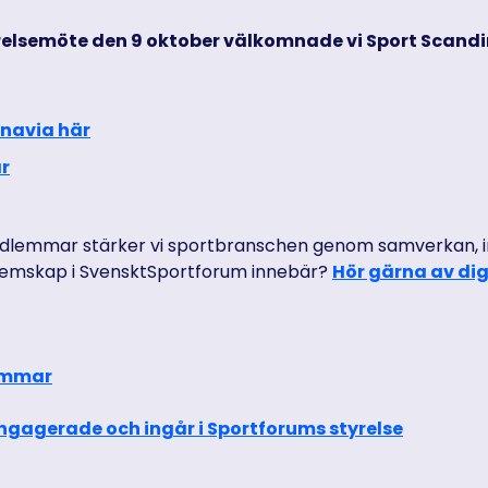
elsemöte den 9 oktober välkomnade vi Sport Scandin
inavia här
r
emmar stärker vi sportbranschen genom samverkan, insi
emskap i SvensktSportforum innebär?
Hör gärna av dig
lemmar
engagerade och ingår i Sportforums styrelse