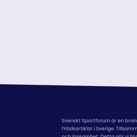
Svenskt Sportforum är en bransc
fritidsartiklar i Sverige. Til
och lönsamhet. Detta gör vi b