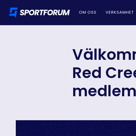
OM OSS
VERKSAMHET
Välkomm
Red Cre
medlem