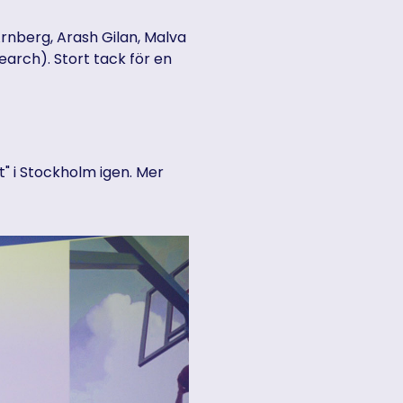
 Arnberg, Arash Gilan, Malva
arch). Stort tack för en
t" i Stockholm igen. Mer