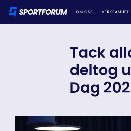
OM OSS
VERKSAMHET
Tack al
deltog 
Dag 202