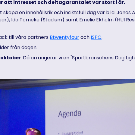
r att intresset och deltagarantalet var stort i år.
tt skapa en innehållsrik och insiktsfull dag var bl.a. Jonas
ear), Ida Törneke (Stadium) samt Emelie Ekholm (HUI Rese
tack till våra partners
Btwentyfour
och
ISPO
.
ilder från dagen.
 oktober
. Då arrangerar vi en "Sportbranschens Dag Ligh