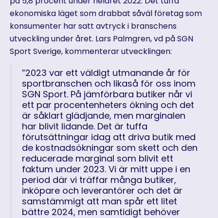
på 5,8 procent under helåret 2022. Det tuffa
ekonomiska läget som drabbat såväl företag som
konsumenter har satt avtryck i branschens
utveckling under året. Lars Palmgren, vd på SGN
Sport Sverige, kommenterar utvecklingen:
”2023 var ett väldigt utmanande år för
sportbranschen och likaså för oss inom
SGN Sport. På jämförbara butiker når vi
ett par procentenheters ökning och det
är såklart glädjande, men marginalen
har blivit lidande. Det är tuffa
förutsättningar idag att driva butik med
de kostnadsökningar som skett och den
reducerade marginal som blivit ett
faktum under 2023. Vi är mitt uppe i en
period där vi träffar många butiker,
inköpare och leverantörer och det är
samstämmigt att man spår ett litet
bättre 2024, men samtidigt behöver