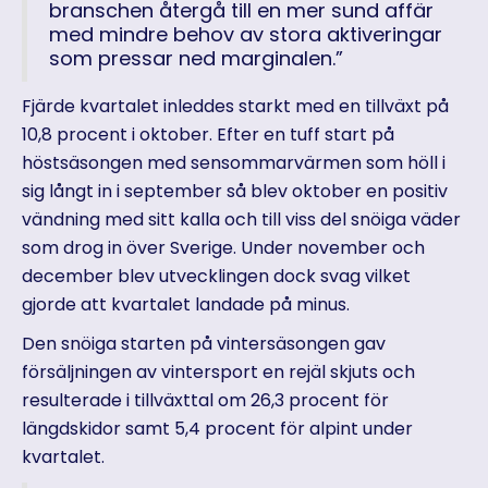
branschen återgå till en mer sund affär
med mindre behov av stora aktiveringar
som pressar ned marginalen.”
Fjärde kvartalet inleddes starkt med en tillväxt på
10,8 procent i oktober. Efter en tuff start på
höstsäsongen med sensommarvärmen som höll i
sig långt in i september så blev oktober en positiv
vändning med sitt kalla och till viss del snöiga väder
som drog in över Sverige. Under november och
december blev utvecklingen dock svag vilket
gjorde att kvartalet landade på minus.
Den snöiga starten på vintersäsongen gav
försäljningen av vintersport en rejäl skjuts och
resulterade i tillväxttal om 26,3 procent för
längdskidor samt 5,4 procent för alpint under
kvartalet.